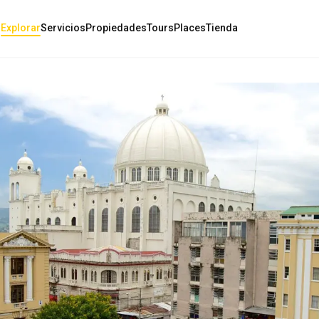
o
Explorar
Servicios
Propiedades
Tours
Places
Tienda