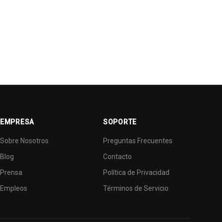
EMPRESA
SOPORTE
Sobre Nosotros
Preguntas Frecuentes
Blog
Contacto
Prensa
Política de Privacidad
Asistente IA El Salvador
Empleos
Términos de Servicio
Pregúntame lo que quieras o planifica tu
viaje